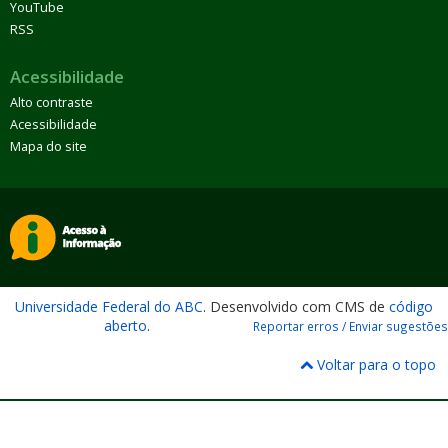
YouTube
RSS
Acessibilidade
Alto contraste
Acessibilidade
Mapa do site
Universidade Federal do ABC
. Desenvolvido com CMS de
código
aberto
.
Reportar erros / Enviar sugestões
Voltar para o topo