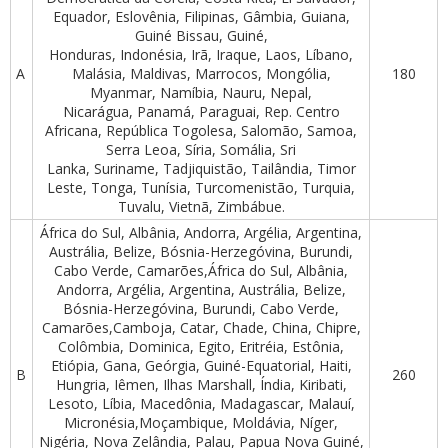
Equador, Eslovênia, Filipinas, Gâmbia, Guiana,
Guiné Bissau, Guiné,
Honduras, Indonésia, Irã, Iraque, Laos, Líbano,
A
Malásia, Maldivas, Marrocos, Mongólia,
180
Myanmar, Namíbia, Nauru, Nepal,
Nicarágua, Panamá, Paraguai, Rep. Centro
Africana, República Togolesa, Salomão, Samoa,
Serra Leoa, Síria, Somália, Sri
Lanka, Suriname, Tadjiquistão, Tailândia, Timor
Leste, Tonga, Tunísia, Turcomenistão, Turquia,
Tuvalu, Vietnã, Zimbábue.
África do Sul, Albânia, Andorra, Argélia, Argentina,
Austrália, Belize, Bósnia-Herzegóvina, Burundi,
Cabo Verde, Camarões,África do Sul, Albânia,
Andorra, Argélia, Argentina, Austrália, Belize,
Bósnia-Herzegóvina, Burundi, Cabo Verde,
Camarões,Camboja, Catar, Chade, China, Chipre,
Colômbia, Dominica, Egito, Eritréia, Estônia,
Etiópia, Gana, Geórgia, Guiné-Equatorial, Haiti,
B
260
Hungria, Iêmen, Ilhas Marshall, Índia, Kiribati,
Lesoto, Líbia, Macedônia, Madagascar, Malauí,
Micronésia,Moçambique, Moldávia, Níger,
Nigéria, Nova Zelândia, Palau, Papua Nova Guiné,