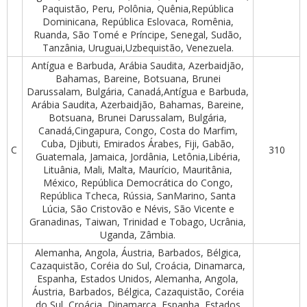
Paquistão, Peru, Polônia, Quênia,República
Dominicana, República Eslovaca, Romênia,
Ruanda, São Tomé e Príncipe, Senegal, Sudão,
Tanzânia, Uruguai,Uzbequistão, Venezuela.
Antígua e Barbuda, Arábia Saudita, Azerbaidjão,
Bahamas, Bareine, Botsuana, Brunei
Darussalam, Bulgária, Canadá,Antígua e Barbuda,
Arábia Saudita, Azerbaidjão, Bahamas, Bareine,
Botsuana, Brunei Darussalam, Bulgária,
Canadá,Cingapura, Congo, Costa do Marfim,
Cuba, Djibuti, Emirados Árabes, Fiji, Gabão,
C
310
Guatemala, Jamaica, Jordânia, Letônia,Libéria,
Lituânia, Mali, Malta, Maurício, Mauritânia,
México, República Democrática do Congo,
República Tcheca, Rússia, SanMarino, Santa
Lúcia, São Cristovão e Névis, São Vicente e
Granadinas, Taiwan, Trinidad e Tobago, Ucrânia,
Uganda, Zâmbia.
Alemanha, Angola, Áustria, Barbados, Bélgica,
Cazaquistão, Coréia do Sul, Croácia, Dinamarca,
Espanha, Estados Unidos, Alemanha, Angola,
Áustria, Barbados, Bélgica, Cazaquistão, Coréia
do Sul, Croácia, Dinamarca, Espanha, Estados