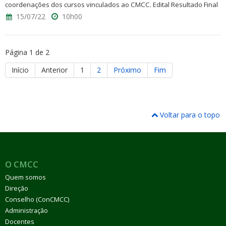
coordenações dos cursos vinculados ao CMCC. Edital Resultado Final
15/07/22
10h00
Página 1 de 2
Início
Anterior
1
2
Próximo
Fim
Voltar para o topo
O CMCC
Quem somos
Direção
Conselho (ConCMCC)
Administração
Docentes