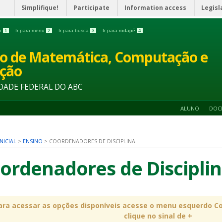
Simplifique!
Participate
Information access
Legisl
do
1
Ir para menu
2
Ir para busca
3
Ir para rodapé
4
o de Matemática, Computação e
ção
DADE FEDERAL DO ABC
ALUNO
DOC
NICIAL
>
ENSINO
>
COORDENADORES DE DISCIPLINA
ordenadores de Discipli
ara acessar as opções disponíveis acesse o menu esquerdo Co
clique no sinal de +