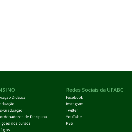
NSINO
Redes Sociais da UFABC
ocação Didática
Facebook
aduação
Instagram
s-Graduação
Twitter
ordenadores de Disciplina
YouTube
eições dos cursos
RSS
tágios