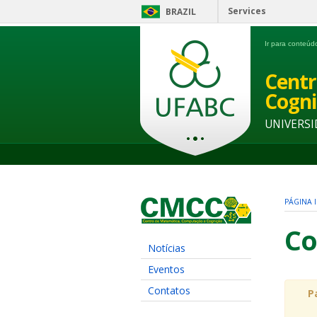
Services
BRAZIL
Ir para conteú
Centr
Cogni
UNIVERSI
PÁGINA I
Co
Notícias
Eventos
Contatos
P