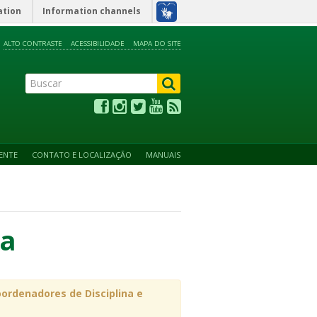
ation
Information channels
ALTO CONTRASTE
ACESSIBILIDADE
MAPA DO SITE
ENTE
CONTATO E LOCALIZAÇÃO
MANUAIS
na
ordenadores de Disciplina e