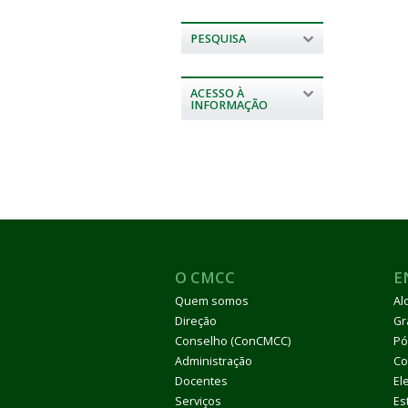
PESQUISA
ACESSO À
INFORMAÇÃO
O CMCC
E
Quem somos
Al
Direção
Gr
Conselho (ConCMCC)
Pó
Administração
Co
Docentes
El
Serviços
Es