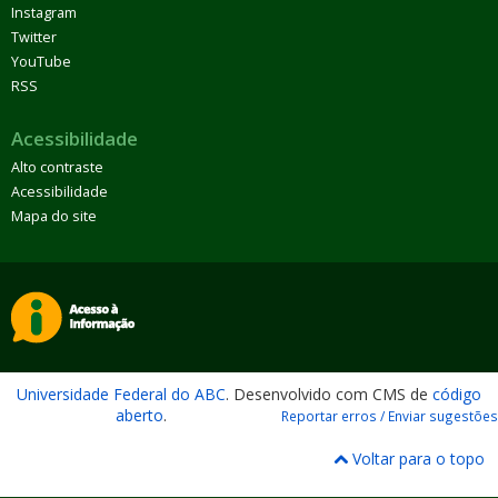
Instagram
Twitter
YouTube
RSS
Acessibilidade
Alto contraste
Acessibilidade
Mapa do site
Universidade Federal do ABC
. Desenvolvido com CMS de
código
aberto
.
Reportar erros / Enviar sugestões
Voltar para o topo