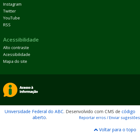
Instagram
Twitter
YouTube
RSS
Acessibilidade
Alto contraste
Acessibilidade
Mapa do site
Universidade Federal do ABC
. Desenvolvido com CMS de
código
aberto
.
Reportar erros / Enviar sugestões
Voltar para o topo