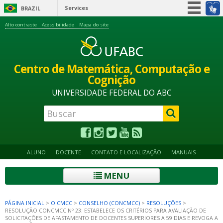
Services
BRAZIL
Simplifique!
Alto contraste
Acessibilidade
Mapa do site
Participate
Information access
Centro de Matemática, Computação e
Legislation
Cognição
Information channels
UNIVERSIDADE FEDERAL DO ABC
ALUNO
DOCENTE
CONTATO E LOCALIZAÇÃO
MANUAIS
MENU
PÁGINA INICIAL
>
O CMCC
>
CONSELHO (CONCMCC)
>
RESOLUÇÕES
>
RESOLUÇÃO CONCMCC Nº 23: ESTABELECE OS CRITÉRIOS PARA AVALIAÇÃO DE
SOLICITAÇÕES DE AFASTAMENTO DE DOCENTES SUPERIORES A 59 DIAS E REVOGA A