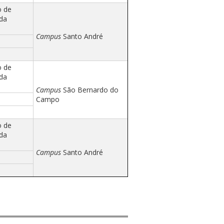
o de
 da
Campus
Santo André
o de
 da
Campus
São Bernardo do
Campo
o de
 da
Campus
Santo André