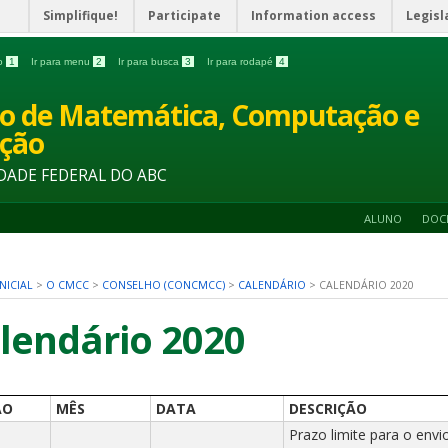
Simplifique!
Participate
Information access
Legisl
do
1
Ir para menu
2
Ir para busca
3
Ir para rodapé
4
o de Matemática, Computação e
ção
DADE FEDERAL DO ABC
ALUNO
DOC
NICIAL
>
O CMCC
>
CONSELHO (CONCMCC)
>
CALENDÁRIO
>
CALENDÁRIO 2020
lendário 2020
ÃO
MÊS
DATA
DESCRIÇÃO
Prazo limite para o envi