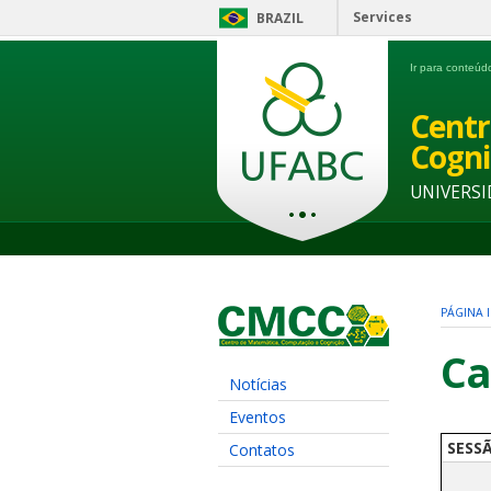
Services
BRAZIL
Ir para conteú
Centr
Cogni
UNIVERSI
PÁGINA I
Ca
Notícias
Eventos
SESS
Contatos