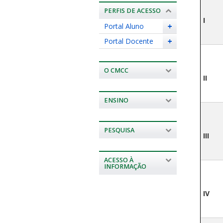
PERFIS DE ACESSO
I
Portal Aluno
+
Portal Docente
+
O CMCC
II
ENSINO
PESQUISA
III
ACESSO À
INFORMAÇÃO
IV