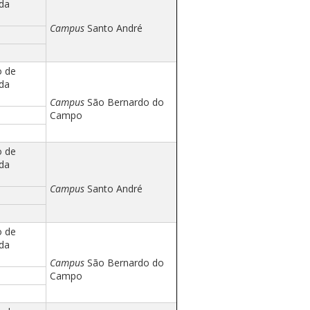
 da
Campus
Santo André
o de
 da
Campus
São Bernardo do
Campo
o de
 da
Campus
Santo André
o de
 da
Campus
São Bernardo do
Campo