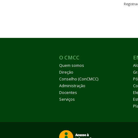
Registr
O CMCC
E
Quem somos
Al
Direção
Gr
Conselho (ConCMCC)
Pó
Administração
Co
Docentes
El
Serviços
Es
Pl