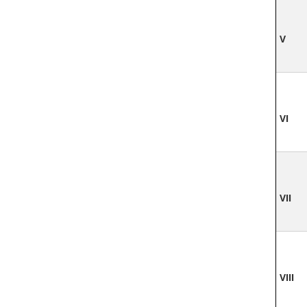
V
VI
VII
VIII