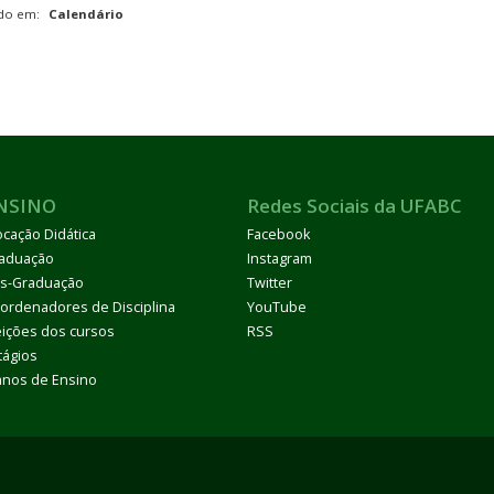
ado em:
Calendário
NSINO
Redes Sociais da UFABC
ocação Didática
Facebook
aduação
Instagram
s-Graduação
Twitter
ordenadores de Disciplina
YouTube
eições dos cursos
RSS
tágios
anos de Ensino