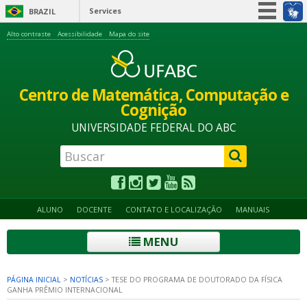
Services
BRAZIL
Simplifique!
Alto contraste
Acessibilidade
Mapa do site
Participate
Information access
Centro de Matemática, Computação e
Legislation
Cognição
Information channels
UNIVERSIDADE FEDERAL DO ABC
ALUNO
DOCENTE
CONTATO E LOCALIZAÇÃO
MANUAIS
MENU
PÁGINA INICIAL
>
NOTÍCIAS
>
TESE DO PROGRAMA DE DOUTORADO DA FÍSICA
GANHA PRÊMIO INTERNACIONAL