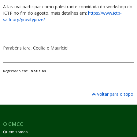
A Iara vai participar como palestrante convidada do workshop do
ICTP no fim do agosto, mais detalhes em:
https://www.ictp-
saifr.org/gra
vityprize/
Parabéns Iara, Cecilia e Maurício!
Registrado em:
Notícias
Voltar para o topo
O CMCC
Quem somos