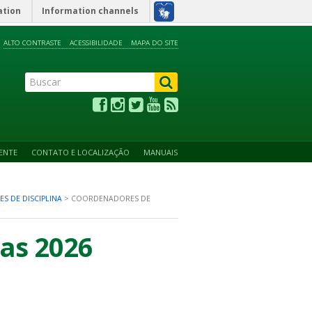
ation
Information channels
ALTO CONTRASTE
ACESSIBILIDADE
MAPA DO SITE
ENTE
CONTATO E LOCALIZAÇÃO
MANUAIS
S DE DISCIPLINA
>
COORDENADORES DE
as 2026