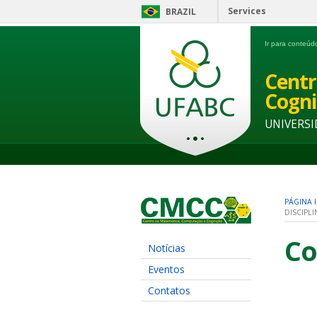
Services
BRAZIL
Ir para conteú
Centr
Cogni
UNIVERSI
PÁGINA I
DISCIPLI
Co
Notícias
Eventos
Contatos