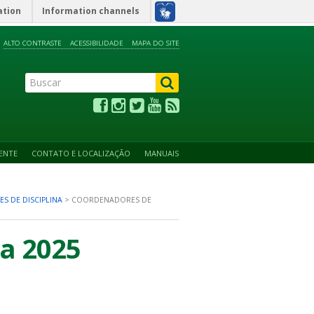
ation
Information channels
ALTO CONTRASTE
ACESSIBILIDADE
MAPA DO SITE
ENTE
CONTATO E LOCALIZAÇÃO
MANUAIS
S DE DISCIPLINA
>
COORDENADORES DE
na 2025