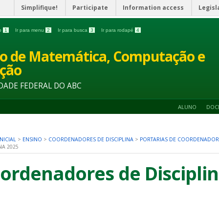
Simplifique!
Participate
Information access
Legisl
do
1
Ir para menu
2
Ir para busca
3
Ir para rodapé
4
o de Matemática, Computação e
ção
DADE FEDERAL DO ABC
ALUNO
DOC
NICIAL
>
ENSINO
>
COORDENADORES DE DISCIPLINA
>
PORTARIAS DE COORDENADORE
NA 2025
ordenadores de Discipli