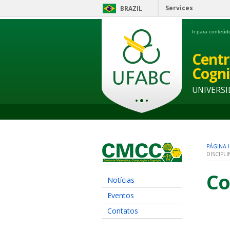
Services
BRAZIL
Ir para conteú
Centr
Cogni
UNIVERSI
PÁGINA I
DISCIPLI
Co
Notícias
Eventos
Contatos