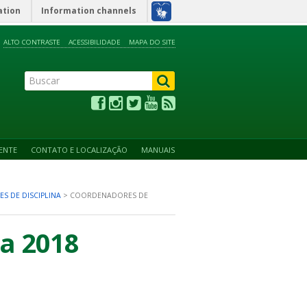
ation
Information channels
ALTO CONTRASTE
ACESSIBILIDADE
MAPA DO SITE
ENTE
CONTATO E LOCALIZAÇÃO
MANUAIS
S DE DISCIPLINA
>
COORDENADORES DE
na 2018