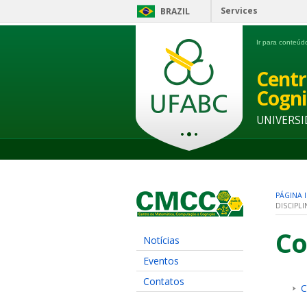
Services
BRAZIL
Ir para conteú
Centr
Cogni
UNIVERSI
PÁGINA I
DISCIPLI
Co
Notícias
Eventos
Contatos
C