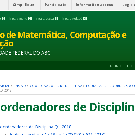
Simplifique!
Participate
Information access
Legisl
do
1
Ir para menu
2
Ir para busca
3
Ir para rodapé
4
o de Matemática, Computação e
ção
DADE FEDERAL DO ABC
ALUNO
DOC
NICIAL
>
ENSINO
>
COORDENADORES DE DISCIPLINA
>
PORTARIAS DE COORDENADORE
NA 2018
ordenadores de Discipli
oordenadores de Disciplina Q1-2018
Retifica a portaria Nº 18 de 27/03/2018 (Q1-2018)