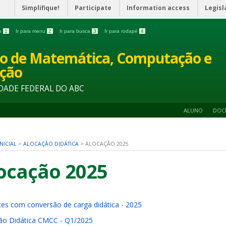
Simplifique!
Participate
Information access
Legisl
do
1
Ir para menu
2
Ir para busca
3
Ir para rodapé
4
o de Matemática, Computação e
ção
DADE FEDERAL DO ABC
ALUNO
DOC
NICIAL
>
ALOCAÇÃO DIDÁTICA
>
ALOCAÇÃO 2025
ocação 2025
es com conversão de carga didática - 2025
ão Didática CMCC - Q1/2025