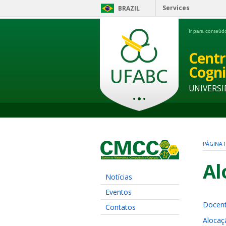
Services
BRAZIL
Ir para conteú
Centr
Cogni
UNIVERSI
PÁGINA I
Al
Notícias
Eventos
Docent
Contatos
Alocaç