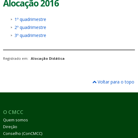
Alocação 2016
1º quadrimestre
2º quadrimestre
3º quadrimestre
Registrado em:
Alocação Didática
Voltar para o topo
O CMCC
Quem somos
Direção
Conselho (ConCMCC)